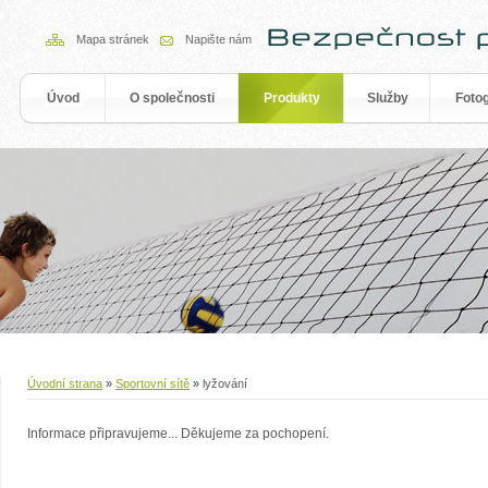
Mapa stránek
Napište nám
Úvod
O společnosti
Produkty
Služby
Fotog
y
Úvodní strana
»
Sportovní sítě
»
lyžování
Informace připravujeme... Děkujeme za pochopení.