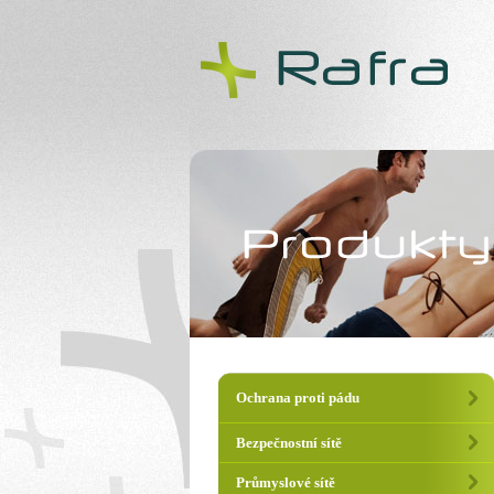
RAFRA
-
Produkt
Ochrana proti pádu
Bezpečnostní sítě
Průmyslové sítě