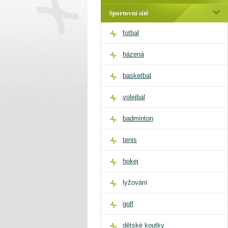
Sportovní sítě
fotbal
házená
basketbal
volejbal
badminton
tenis
hokej
lyžování
golf
dětské koutky